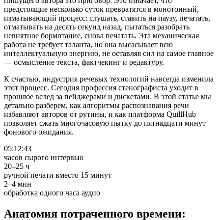
пишущего автора это приговор. Это означает, что
предстоящие несколько суток превратятся в монотонный,
изматывающий процесс: слушать, ставить на паузу, печатать,
отматывать на десять секунд назад, пытаться разобрать
невнятное бормотание, снова печатать. Эта механическая
работа не требует таланта, но она высасывает всю
интеллектуальную энергию, не оставляя сил на самое главное
— осмысление текста, фактчекинг и редактуру.
К счастью, индустрия речевых технологий навсегда изменила
этот процесс. Сегодня профессия стенографиста уходит в
прошлое вслед за пейджерами и дискетами. В этой статье мы
детально разберем, как алгоритмы распознавания речи
избавляют авторов от рутины, и как платформа QuillHub
позволяет сжать многочасовую пытку до пятнадцати минут
фонового ожидания.
05:12:43
часов сырого интервью
20–25 ч
ручной печати вместо 15 минут
2–4 мин
обработка одного часа аудио
Анатомия потраченного времени: