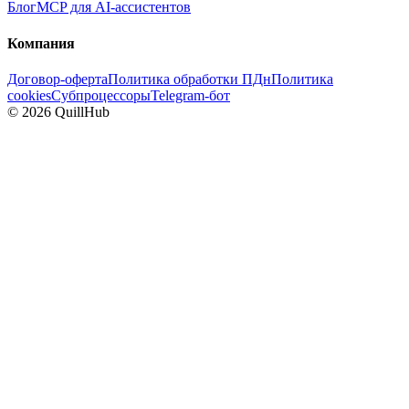
Блог
MCP для AI-ассистентов
Компания
Договор-оферта
Политика обработки ПДн
Политика
cookies
Субпроцессоры
Telegram-бот
©
2026
QuillHub