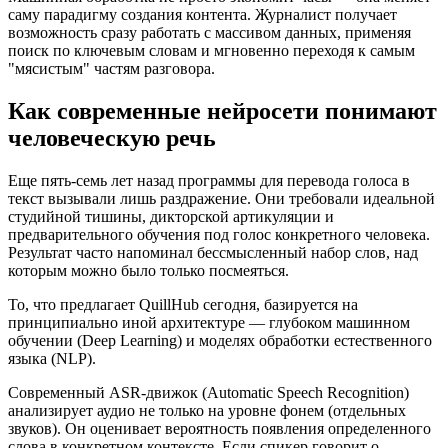
саму парадигму создания контента. Журналист получает
возможность сразу работать с массивом данных, применяя
поиск по ключевым словам и мгновенно переходя к самым
"мясистым" частям разговора.
Как современные нейросети понимают
человеческую речь
Еще пять-семь лет назад программы для перевода голоса в
текст вызывали лишь раздражение. Они требовали идеальной
студийной тишины, дикторской артикуляции и
предварительного обучения под голос конкретного человека.
Результат часто напоминал бессмысленный набор слов, над
которым можно было только посмеяться.
То, что предлагает QuillHub сегодня, базируется на
принципиально иной архитектуре — глубоком машинном
обучении (Deep Learning) и моделях обработки естественного
языка (NLP).
Современный ASR-движок (Automatic Speech Recognition)
анализирует аудио не только на уровне фонем (отдельных
звуков). Он оценивает вероятность появления определенного
слова в конкретном контексте. Если спикер говорит о