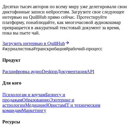
Десятки тысяч авторов по всему миру уже делегировали свои
диктофонные записи нейросетям. Загрузите свое следующее
интервью на QuillHub прямо сейчас. Протестируйте
платформу, понаблюдайте, как многочасовой аудиокошмар
превращается в аккуратный текстовый документ за время,
пока вы пьете чай.
Загрузить интервью в QuillHub
#
журналистика
#
транскрибация
#
рабочий-процесс
Продукт
Расшифровка аудио
Desktop
Документация
API
Для кого
Психологам и коучам
Бизнесу и
продажам
Образованию
Эзотерике и
астрологии
Медицине
Юристам
IT и техническим
командам
Маркетингу
Ресурсы