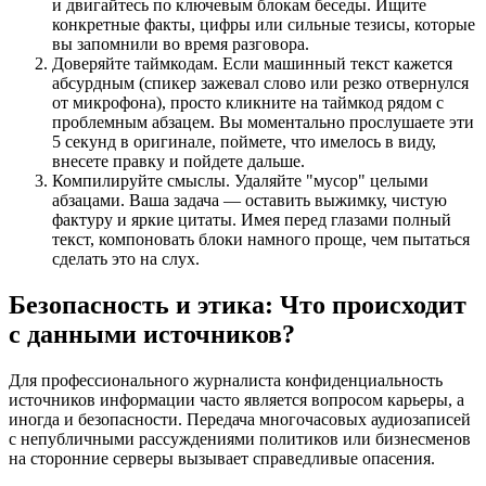
и двигайтесь по ключевым блокам беседы. Ищите
конкретные факты, цифры или сильные тезисы, которые
вы запомнили во время разговора.
Доверяйте таймкодам. Если машинный текст кажется
абсурдным (спикер зажевал слово или резко отвернулся
от микрофона), просто кликните на таймкод рядом с
проблемным абзацем. Вы моментально прослушаете эти
5 секунд в оригинале, поймете, что имелось в виду,
внесете правку и пойдете дальше.
Компилируйте смыслы. Удаляйте "мусор" целыми
абзацами. Ваша задача — оставить выжимку, чистую
фактуру и яркие цитаты. Имея перед глазами полный
текст, компоновать блоки намного проще, чем пытаться
сделать это на слух.
Безопасность и этика: Что происходит
с данными источников?
Для профессионального журналиста конфиденциальность
источников информации часто является вопросом карьеры, а
иногда и безопасности. Передача многочасовых аудиозаписей
с непубличными рассуждениями политиков или бизнесменов
на сторонние серверы вызывает справедливые опасения.