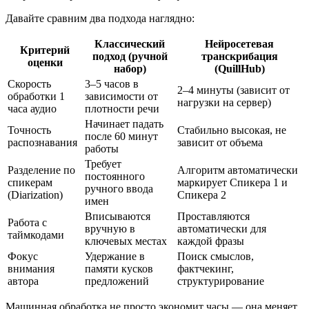
Давайте сравним два подхода наглядно:
Классический
Нейросетевая
Критерий
подход (ручной
транскрибация
оценки
набор)
(QuillHub)
Скорость
3–5 часов в
2–4 минуты (зависит от
обработки 1
зависимости от
нагрузки на сервер)
часа аудио
плотности речи
Начинает падать
Точность
Стабильно высокая, не
после 60 минут
распознавания
зависит от объема
работы
Требует
Разделение по
Алгоритм автоматически
постоянного
спикерам
маркирует Спикера 1 и
ручного ввода
(Diarization)
Спикера 2
имен
Вписываются
Проставляются
Работа с
вручную в
автоматически для
таймкодами
ключевых местах
каждой фразы
Фокус
Удержание в
Поиск смыслов,
внимания
памяти кусков
фактчекинг,
автора
предложений
структурирование
Машинная обработка не просто экономит часы — она меняет