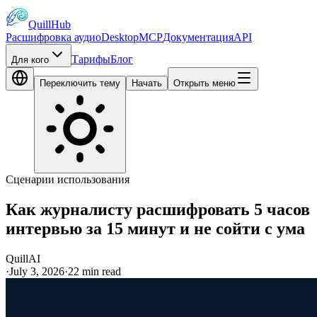
QuillHub
Расшифровка аудио
Desktop
MCP
Документация
API
Тарифы
Блог
Для кого
Переключить тему
Начать
Открыть меню
Сценарии использования
Как журналисту расшифровать 5 часов
интервью за 15 минут и не сойти с ума
QuillAI
·
July 3, 2026
·
22
min read