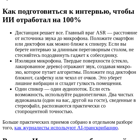
Как подготовиться к интервью, чтобы
ИИ отработал на 100%
Дистанция решает все. Главный враг ASR — расстояние
от источника звука до микрофона. Положите смартфон
или диктофон как можно ближе к спикеру. Если вы
берете интервью за длинным переговорным столом, не
стесняйтесь пододвинуть гаджет к собеседнику.
Изоляция микрофона. Твердые поверхности (стекло,
лакированное дерево) отражают звук, создавая микро-
эхо, которое путает алгоритмы. Положите под диктофон
блокнот, салфетку или чехол от очков. Это уберет
лишние вибрации и сгладит гулкость помещения.
Один спикер — один аудиопоток. Если есть
возможность, используйте радиопетлички. Два чистых
аудиоканала (один на вас, другой на госте), сведенные в
стереофайл, распознаются практически со
стопроцентной точностью.
Больше практических приемов собрано в отдельном разборе
того,
как журналисты используют AI-транскрибацию
.