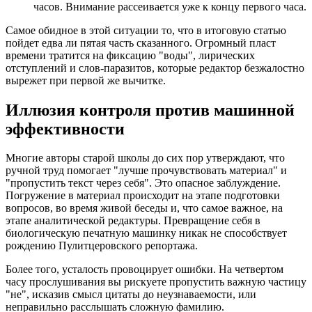
часов. Внимание рассеивается уже к концу первого часа.
Самое обидное в этой ситуации то, что в итоговую статью
пойдет едва ли пятая часть сказанного. Огромный пласт
времени тратится на фиксацию "воды", лирических
отступлений и слов-паразитов, которые редактор безжалостно
вырежет при первой же вычитке.
Иллюзия контроля против машинной
эффективности
Многие авторы старой школы до сих пор утверждают, что
ручной труд помогает "лучше прочувствовать материал" и
"пропустить текст через себя". Это опасное заблуждение.
Погружение в материал происходит на этапе подготовки
вопросов, во время живой беседы и, что самое важное, на
этапе аналитической редактуры. Превращение себя в
биологическую печатную машинку никак не способствует
рождению Пулитцеровского репортажа.
Более того, усталость провоцирует ошибки. На четвертом
часу прослушивания вы рискуете пропустить важную частицу
"не", исказив смысл цитаты до неузнаваемости, или
неправильно расслышать сложную фамилию.