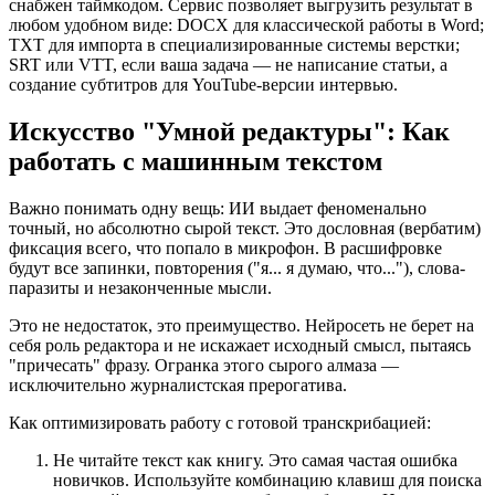
снабжен таймкодом. Сервис позволяет выгрузить результат в
любом удобном виде: DOCX для классической работы в Word;
TXT для импорта в специализированные системы верстки;
SRT или VTT, если ваша задача — не написание статьи, а
создание субтитров для YouTube-версии интервью.
Искусство "Умной редактуры": Как
работать с машинным текстом
Важно понимать одну вещь: ИИ выдает феноменально
точный, но абсолютно сырой текст. Это дословная (вербатим)
фиксация всего, что попало в микрофон. В расшифровке
будут все запинки, повторения ("я... я думаю, что..."), слова-
паразиты и незаконченные мысли.
Это не недостаток, это преимущество. Нейросеть не берет на
себя роль редактора и не искажает исходный смысл, пытаясь
"причесать" фразу. Огранка этого сырого алмаза —
исключительно журналистская прерогатива.
Как оптимизировать работу с готовой транскрибацией:
Не читайте текст как книгу. Это самая частая ошибка
новичков. Используйте комбинацию клавиш для поиска