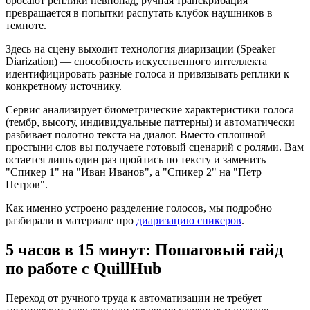
бросают реплики невпопад, ручная транскрибация
превращается в попытки распутать клубок наушников в
темноте.
Здесь на сцену выходит технология диаризации (Speaker
Diarization) — способность искусственного интеллекта
идентифицировать разные голоса и привязывать реплики к
конкретному источнику.
Сервис анализирует биометрические характеристики голоса
(тембр, высоту, индивидуальные паттерны) и автоматически
разбивает полотно текста на диалог. Вместо сплошной
простыни слов вы получаете готовый сценарий с ролями. Вам
остается лишь один раз пройтись по тексту и заменить
"Спикер 1" на "Иван Иванов", а "Спикер 2" на "Петр
Петров".
Как именно устроено разделение голосов, мы подробно
разбирали в материале про
диаризацию спикеров
.
5 часов в 15 минут: Пошаговый гайд
по работе с QuillHub
Переход от ручного труда к автоматизации не требует