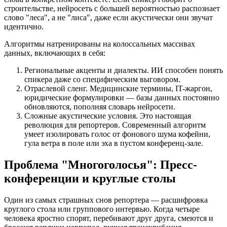
строительстве, нейросеть с большей вероятностью распознает
слово "леса", а не "лиса", даже если акустически они звучат
идентично.
Алгоритмы натренированы на колоссальных массивах
данных, включающих в себя:
Региональные акценты и диалекты. ИИ способен понять
спикера даже со специфическим выговором.
Отраслевой сленг. Медицинские термины, IT-жаргон,
юридические формулировки — базы данных постоянно
обновляются, пополняя словарь нейросети.
Сложные акустические условия. Это настоящая
революция для репортеров. Современный алгоритм
умеет изолировать голос от фонового шума кофейни,
гула ветра в поле или эха в пустом конференц-зале.
Проблема "Многоголосья": Пресс-
конференции и круглые столы
Один из самых страшных снов репортера — расшифровка
круглого стола или группового интервью. Когда четыре
человека яростно спорят, перебивают друг друга, смеются и