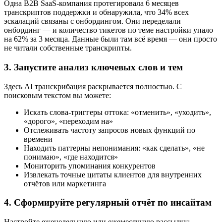
Одна B2B SaaS-компания протегировала 6 месяцев
транскриптов поддержки и обнаружила, что 34% всех
эскалаций связаны с онбордингом. Они переделали
онбординг — и количество тикетов по теме настройки упало
на 62% за 3 месяца. Данные были там всё время — они просто
не читали собственные транскрипты.
3. Запустите анализ ключевых слов и тем
Здесь AI транскрибация раскрывается полностью. С
поисковым текстом вы можете:
Искать слова-триггеры оттока: «отменить», «уходить»,
«дорого», «переходим на»
Отслеживать частоту запросов новых функций по
времени
Находить паттерны непонимания: «как сделать», «не
понимаю», «где находится»
Мониторить упоминания конкурентов
Извлекать точные цитаты клиентов для внутренних
отчётов или маркетинга
4. Сформируйте регулярный отчёт по инсайтам
Настройте еженедельную или ежемесячную рассылку: