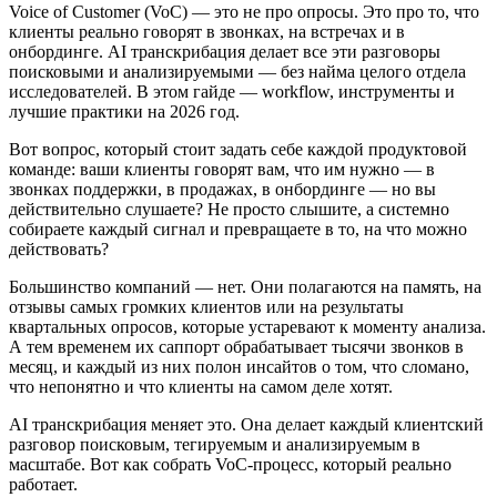
Voice of Customer (VoC) — это не про опросы. Это про то, что
клиенты реально говорят в звонках, на встречах и в
онбординге. AI транскрибация делает все эти разговоры
поисковыми и анализируемыми — без найма целого отдела
исследователей. В этом гайде — workflow, инструменты и
лучшие практики на 2026 год.
Вот вопрос, который стоит задать себе каждой продуктовой
команде: ваши клиенты говорят вам, что им нужно — в
звонках поддержки, в продажах, в онбординге — но вы
действительно слушаете? Не просто слышите, а системно
собираете каждый сигнал и превращаете в то, на что можно
действовать?
Большинство компаний — нет. Они полагаются на память, на
отзывы самых громких клиентов или на результаты
квартальных опросов, которые устаревают к моменту анализа.
А тем временем их саппорт обрабатывает тысячи звонков в
месяц, и каждый из них полон инсайтов о том, что сломано,
что непонятно и что клиенты на самом деле хотят.
AI транскрибация меняет это. Она делает каждый клиентский
разговор поисковым, тегируемым и анализируемым в
масштабе. Вот как собрать VoC-процесс, который реально
работает.