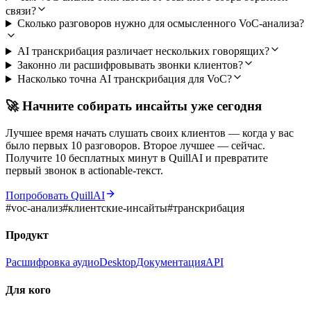
связи?
Сколько разговоров нужно для осмысленного VoC-анализа?
AI транскрибация различает нескольких говорящих?
Законно ли расшифровывать звонки клиентов?
Насколько точна AI транскрибация для VoC?
🚀 Начните собирать инсайты уже сегодня
Лучшее время начать слушать своих клиентов — когда у вас
было первых 10 разговоров. Второе лучшее — сейчас.
Получите 10 бесплатных минут в QuillAI и превратите
первый звонок в actionable-текст.
Попробовать QuillAI
#
voc-анализ
#
клиентские-инсайты
#
транскрибация
Продукт
Расшифровка аудио
Desktop
Документация
API
Для кого