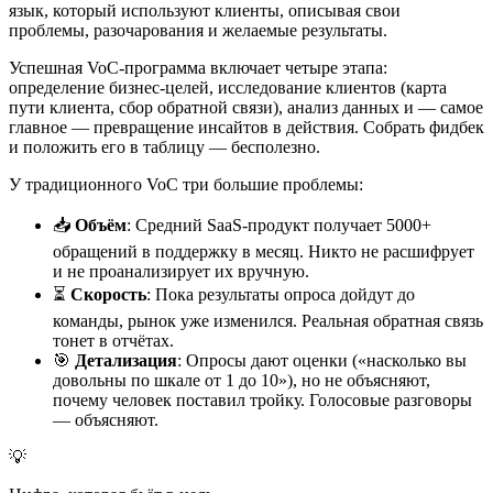
язык, который используют клиенты, описывая свои
проблемы, разочарования и желаемые результаты.
Успешная VoC-программа включает четыре этапа:
определение бизнес-целей, исследование клиентов (карта
пути клиента, сбор обратной связи), анализ данных и — самое
главное — превращение инсайтов в действия. Собрать фидбек
и положить его в таблицу — бесполезно.
У традиционного VoC три большие проблемы:
📥
Объём
: Средний SaaS-продукт получает 5000+
обращений в поддержку в месяц. Никто не расшифрует
и не проанализирует их вручную.
⏳
Скорость
: Пока результаты опроса дойдут до
команды, рынок уже изменился. Реальная обратная связь
тонет в отчётах.
🎯
Детализация
: Опросы дают оценки («насколько вы
довольны по шкале от 1 до 10»), но не объясняют,
почему человек поставил тройку. Голосовые разговоры
— объясняют.
💡