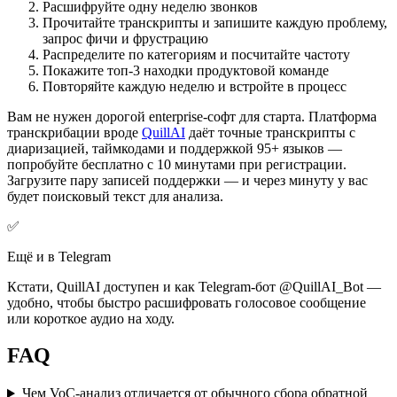
Расшифруйте одну неделю звонков
Прочитайте транскрипты и запишите каждую проблему,
запрос фичи и фрустрацию
Распределите по категориям и посчитайте частоту
Покажите топ-3 находки продуктовой команде
Повторяйте каждую неделю и встройте в процесс
Вам не нужен дорогой enterprise-софт для старта. Платформа
транскрибации вроде
QuillAI
даёт точные транскрипты с
диаризацией, таймкодами и поддержкой 95+ языков —
попробуйте бесплатно с 10 минутами при регистрации.
Загрузите пару записей поддержки — и через минуту у вас
будет поисковый текст для анализа.
✅
Ещё и в Telegram
Кстати, QuillAI доступен и как Telegram-бот @QuillAI_Bot —
удобно, чтобы быстро расшифровать голосовое сообщение
или короткое аудио на ходу.
FAQ
Чем VoC-анализ отличается от обычного сбора обратной