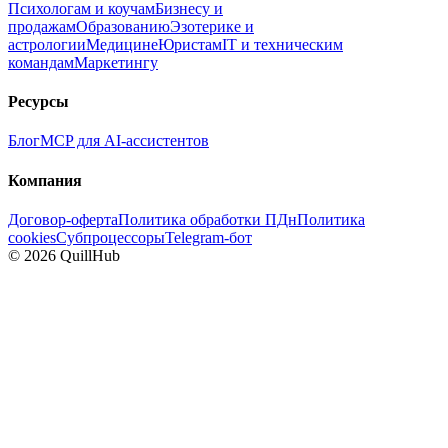
Психологам и коучам
Бизнесу и
продажам
Образованию
Эзотерике и
астрологии
Медицине
Юристам
IT и техническим
командам
Маркетингу
Ресурсы
Блог
MCP для AI-ассистентов
Компания
Договор-оферта
Политика обработки ПДн
Политика
cookies
Субпроцессоры
Telegram-бот
©
2026
QuillHub