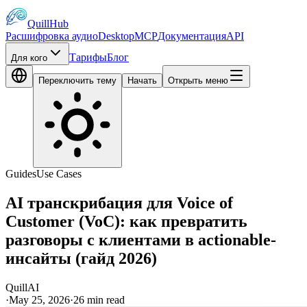
QuillHub
Расшифровка аудио
Desktop
MCP
Документация
API
Тарифы
Блог
Для кого
Переключить тему
Начать
Открыть меню
Guides
Use Cases
AI транскрибация для Voice of
Customer (VoC): как превратить
разговоры с клиентами в actionable-
инсайты (гайд 2026)
QuillAI
·
May 25, 2026
·
26
min read