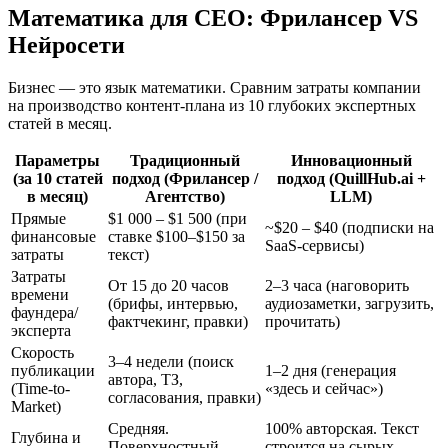
Математика для CEO: Фрилансер VS
Нейросети
Бизнес — это язык математики. Сравним затраты компании
на производство контент-плана из 10 глубоких экспертных
статей в месяц.
Параметры
Традиционный
Инновационный
(за 10 статей
подход (Фрилансер /
подход (QuillHub.ai +
в месяц)
Агентство)
LLM)
Прямые
$1 000 – $1 500 (при
~$20 – $40 (подписки на
финансовые
ставке $100–$150 за
SaaS-сервисы)
затраты
текст)
Затраты
От 15 до 20 часов
2–3 часа (наговорить
времени
(брифы, интервью,
аудиозаметки, загрузить,
фаундера/
фактчекинг, правки)
прочитать)
эксперта
Скорость
3–4 недели (поиск
публикации
1–2 дня (генерация
автора, ТЗ,
(Time-to-
«здесь и сейчас»)
согласования, правки)
Market)
Средняя.
100% авторская. Текст
Глубина и
Поверхностный
строится на сырых