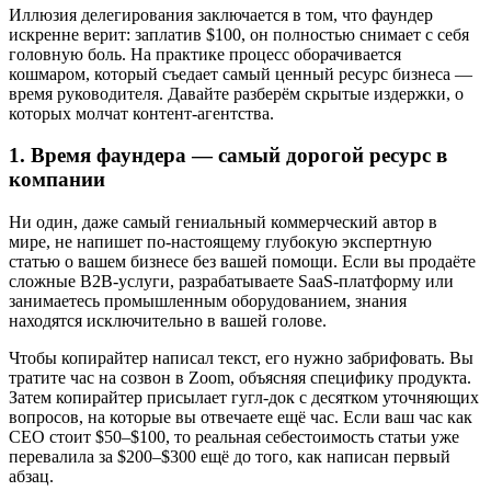
Иллюзия делегирования заключается в том, что фаундер
искренне верит: заплатив $100, он полностью снимает с себя
головную боль. На практике процесс оборачивается
кошмаром, который съедает самый ценный ресурс бизнеса —
время руководителя. Давайте разберём скрытые издержки, о
которых молчат контент-агентства.
1. Время фаундера — самый дорогой ресурс в
компании
Ни один, даже самый гениальный коммерческий автор в
мире, не напишет по-настоящему глубокую экспертную
статью о вашем бизнесе без вашей помощи. Если вы продаёте
сложные B2B-услуги, разрабатываете SaaS-платформу или
занимаетесь промышленным оборудованием, знания
находятся исключительно в вашей голове.
Чтобы копирайтер написал текст, его нужно забрифовать. Вы
тратите час на созвон в Zoom, объясняя специфику продукта.
Затем копирайтер присылает гугл-док с десятком уточняющих
вопросов, на которые вы отвечаете ещё час. Если ваш час как
CEO стоит $50–$100, то реальная себестоимость статьи уже
перевалила за $200–$300 ещё до того, как написан первый
абзац.