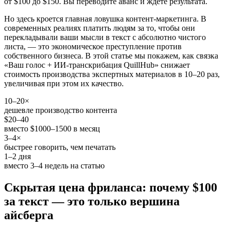
от $100 до $150. Вы переводите аванс и ждёте результата.
Но здесь кроется главная ловушка контент-маркетинга. В
современных реалиях платить людям за то, чтобы они
перекладывали ваши мысли в текст с абсолютно чистого
листа, — это экономическое преступление против
собственного бизнеса. В этой статье мы покажем, как связка
«Ваш голос + ИИ-транскрибация QuillHub» снижает
стоимость производства экспертных материалов в 10–20 раз,
увеличивая при этом их качество.
10–20×
дешевле производство контента
$20–40
вместо $1000–1500 в месяц
3–4×
быстрее говорить, чем печатать
1–2 дня
вместо 3–4 недель на статью
Скрытая цена фриланса: почему $100
за текст — это только вершина
айсберга