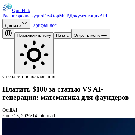
QuillHub
Расшифровка аудио
Desktop
MCP
Документация
API
Тарифы
Блог
Для кого
Переключить тему
Начать
Открыть меню
Сценарии использования
Платить $100 за статью VS AI-
генерация: математика для фаундеров
QuillAI
·
June 13, 2026
·
14
min read