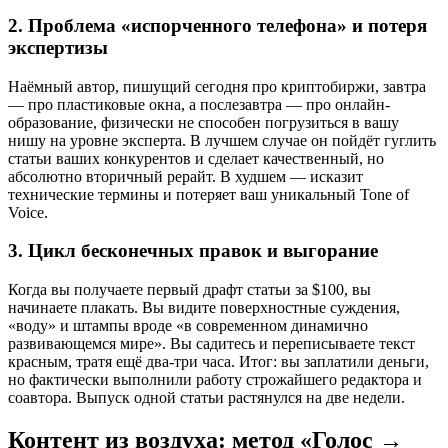
2. Проблема «испорченного телефона» и потеря
экспертизы
Наёмный автор, пишущий сегодня про криптобиржи, завтра
— про пластиковые окна, а послезавтра — про онлайн-
образование, физически не способен погрузиться в вашу
нишу на уровне эксперта. В лучшем случае он пойдёт гуглить
статьи ваших конкурентов и сделает качественный, но
абсолютно вторичный рерайт. В худшем — исказит
технические термины и потеряет ваш уникальный Tone of
Voice.
3. Цикл бесконечных правок и выгорание
Когда вы получаете первый драфт статьи за $100, вы
начинаете плакать. Вы видите поверхностные суждения,
«воду» и штампы вроде «в современном динамично
развивающемся мире». Вы садитесь и переписываете текст
красным, тратя ещё два-три часа. Итог: вы заплатили деньги,
но фактически выполнили работу строжайшего редактора и
соавтора. Выпуск одной статьи растянулся на две недели.
Контент из воздуха: метод «Голос →