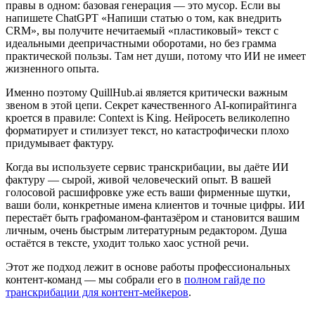
правы в одном: базовая генерация — это мусор. Если вы
напишете ChatGPT «Напиши статью о том, как внедрить
CRM», вы получите нечитаемый «пластиковый» текст с
идеальными деепричастными оборотами, но без грамма
практической пользы. Там нет души, потому что ИИ не имеет
жизненного опыта.
Именно поэтому QuillHub.ai является критически важным
звеном в этой цепи. Секрет качественного AI-копирайтинга
кроется в правиле: Context is King. Нейросеть великолепно
форматирует и стилизует текст, но катастрофически плохо
придумывает фактуру.
Когда вы используете сервис транскрибации, вы даёте ИИ
фактуру — сырой, живой человеческий опыт. В вашей
голосовой расшифровке уже есть ваши фирменные шутки,
ваши боли, конкретные имена клиентов и точные цифры. ИИ
перестаёт быть графоманом-фантазёром и становится вашим
личным, очень быстрым литературным редактором. Душа
остаётся в тексте, уходит только хаос устной речи.
Этот же подход лежит в основе работы профессиональных
контент-команд — мы собрали его в
полном гайде по
транскрибации для контент-мейкеров
.