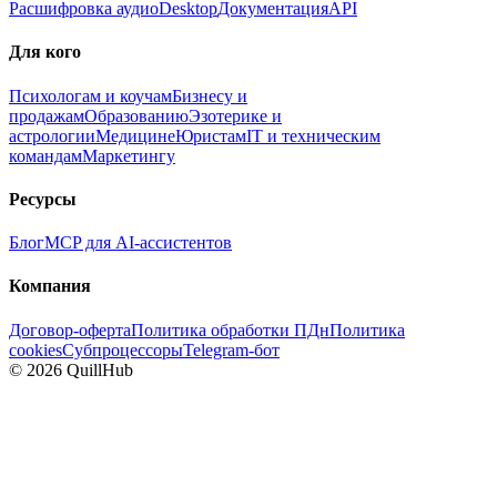
Расшифровка аудио
Desktop
Документация
API
Для кого
Психологам и коучам
Бизнесу и
продажам
Образованию
Эзотерике и
астрологии
Медицине
Юристам
IT и техническим
командам
Маркетингу
Ресурсы
Блог
MCP для AI-ассистентов
Компания
Договор-оферта
Политика обработки ПДн
Политика
cookies
Субпроцессоры
Telegram-бот
©
2026
QuillHub