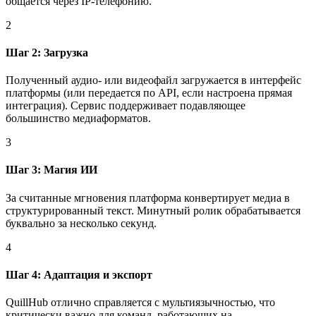
общается через IP-телефонию.
2
Шаг 2: Загрузка
Полученный аудио- или видеофайл загружается в интерфейс
платформы (или передается по API, если настроена прямая
интеграция). Сервис поддерживает подавляющее
большинство медиаформатов.
3
Шаг 3: Магия ИИ
За считанные мгновения платформа конвертирует медиа в
структурированный текст. Минутный ролик обрабатывается
буквально за несколько секунд.
4
Шаг 4: Адаптация и экспорт
QuillHub отлично справляется с мультиязычностью, что
критически важно для команд, работающих на