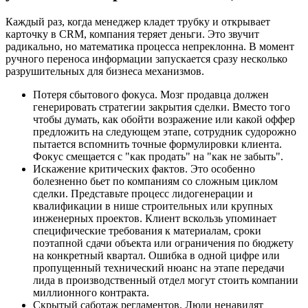
Каждый раз, когда менеджер кладет трубку и открывает
карточку в CRM, компания теряет деньги. Это звучит
радикально, но математика процесса непреклонна. В момент
ручного переноса информации запускается сразу несколько
разрушительных для бизнеса механизмов.
Потеря сбытового фокуса. Мозг продавца должен
генерировать стратегии закрытия сделки. Вместо того
чтобы думать, как обойти возражение или какой оффер
предложить на следующем этапе, сотрудник судорожно
пытается вспомнить точные формулировки клиента.
Фокус смещается с "как продать" на "как не забыть".
Искажение критических фактов. Это особенно
болезненно бьет по компаниям со сложным циклом
сделки. Представьте процесс лидогенерации и
квалификации в нише строительных или крупных
инженерных проектов. Клиент вскользь упоминает
специфические требования к материалам, сроки
поэтапной сдачи объекта или ограничения по бюджету
на конкретный квартал. Ошибка в одной цифре или
пропущенный технический нюанс на этапе передачи
лида в производственный отдел могут стоить компании
миллионного контракта.
Скрытый саботаж регламентов. Люди ненавидят