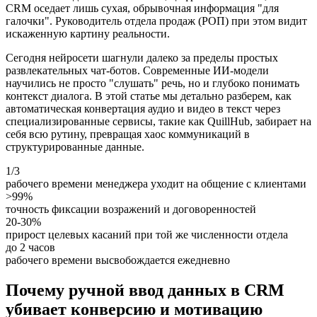
CRM оседает лишь сухая, обрывочная информация "для
галочки". Руководитель отдела продаж (РОП) при этом видит
искаженную картину реальности.
Сегодня нейросети шагнули далеко за пределы простых
развлекательных чат-ботов. Современные ИИ-модели
научились не просто "слушать" речь, но и глубоко понимать
контекст диалога. В этой статье мы детально разберем, как
автоматическая конвертация аудио и видео в текст через
специализированные сервисы, такие как QuillHub, забирает на
себя всю рутину, превращая хаос коммуникаций в
структурированные данные.
1/3
рабочего времени менеджера уходит на общение с клиентами
>99%
точность фиксации возражений и договоренностей
20-30%
прирост целевых касаний при той же численности отдела
до 2 часов
рабочего времени высвобождается ежедневно
Почему ручной ввод данных в CRM
убивает конверсию и мотивацию