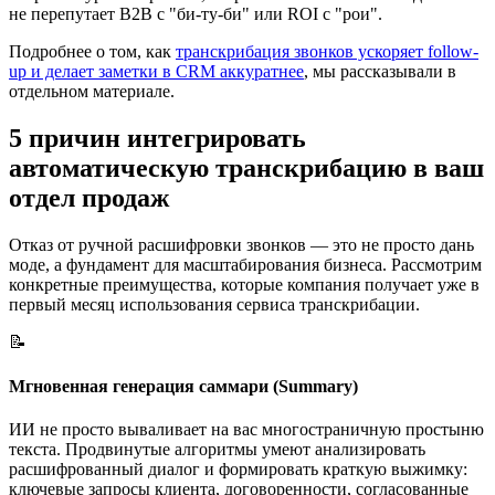
не перепутает B2B с "би-ту-би" или ROI с "рои".
Подробнее о том, как
транскрибация звонков ускоряет follow-
up и делает заметки в CRM аккуратнее
, мы рассказывали в
отдельном материале.
5 причин интегрировать
автоматическую транскрибацию в ваш
отдел продаж
Отказ от ручной расшифровки звонков — это не просто дань
моде, а фундамент для масштабирования бизнеса. Рассмотрим
конкретные преимущества, которые компания получает уже в
первый месяц использования сервиса транскрибации.
📝
Мгновенная генерация саммари (Summary)
ИИ не просто вываливает на вас многостраничную простыню
текста. Продвинутые алгоритмы умеют анализировать
расшифрованный диалог и формировать краткую выжимку:
ключевые запросы клиента, договоренности, согласованные