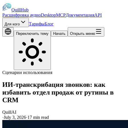
QuillHub
Расшифровка аудио
Desktop
MCP
Документация
API
Тарифы
Блог
Для кого
Переключить тему
Начать
Открыть меню
Сценарии использования
ИИ-транскрибация звонков: как
избавить отдел продаж от рутины в
CRM
QuillAI
·
July 3, 2026
·
17
min read