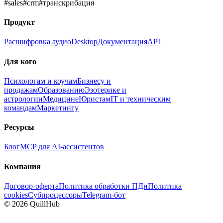
#
sales
#
crm
#
транскрибация
Продукт
Расшифровка аудио
Desktop
Документация
API
Для кого
Психологам и коучам
Бизнесу и
продажам
Образованию
Эзотерике и
астрологии
Медицине
Юристам
IT и техническим
командам
Маркетингу
Ресурсы
Блог
MCP для AI-ассистентов
Компания
Договор-оферта
Политика обработки ПДн
Политика
cookies
Субпроцессоры
Telegram-бот
©
2026
QuillHub