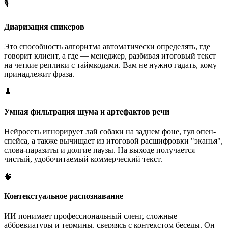
🎙️
Диаризация спикеров
Это способность алгоритма автоматически определять, где
говорит клиент, а где — менеджер, разбивая итоговый текст
на четкие реплики с таймкодами. Вам не нужно гадать, кому
принадлежит фраза.
🧹
Умная фильтрация шума и артефактов речи
Нейросеть игнорирует лай собаки на заднем фоне, гул опен-
спейса, а также вычищает из итоговой расшифровки "эканья",
слова-паразиты и долгие паузы. На выходе получается
чистый, удобочитаемый коммерческий текст.
🧠
Контекстуальное распознавание
ИИ понимает профессиональный сленг, сложные
аббревиатуры и термины, сверяясь с контекстом беседы. Он