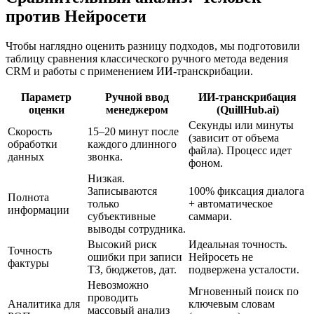
против Нейросети
Чтобы наглядно оценить разницу подходов, мы подготовили
таблицу сравнения классического ручного метода ведения
CRM и работы с применением ИИ-транскрибации.
Параметр
Ручной ввод
ИИ-транскрибация
оценки
менеджером
(QuillHub.ai)
Секунды или минуты
Скорость
15–20 минут после
(зависит от объема
обработки
каждого длинного
файла). Процесс идет
данных
звонка.
фоном.
Низкая.
Записываются
100% фиксация диалога
Полнота
только
+ автоматическое
информации
субъективные
саммари.
выводы сотрудника.
Высокий риск
Идеальная точность.
Точность
ошибки при записи
Нейросеть не
фактуры
ТЗ, бюджетов, дат.
подвержена усталости.
Невозможно
Мгновенный поиск по
проводить
Аналитика для
ключевым словам
массовый анализ