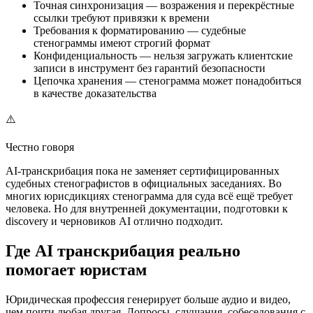
Точная синхронизация — возражения и перекрёстные
ссылки требуют привязки к времени
Требования к форматированию — судебные
стенограммы имеют строгий формат
Конфиденциальность — нельзя загружать клиентские
записи в инструмент без гарантий безопасности
Цепочка хранения — стенограмма может понадобиться
в качестве доказательства
⚠️
Честно говоря
AI-транскрибация пока не заменяет сертифицированных
судебных стенографистов в официальных заседаниях. Во
многих юрисдикциях стенограмма для суда всё ещё требует
человека. Но для внутренней документации, подготовки к
discovery и черновиков AI отлично подходит.
Где AI транскрибация реально
помогает юристам
Юридическая профессия генерирует больше аудио и видео,
чем почти любая другая. Допросы, слушания, собеседования с