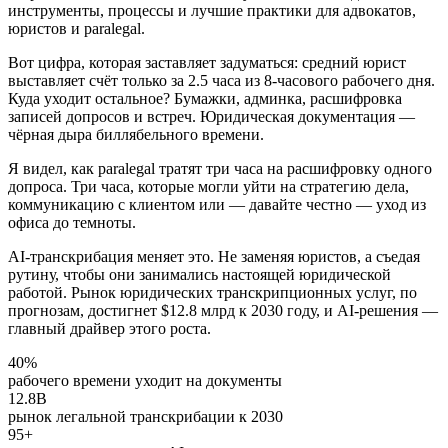
инструменты, процессы и лучшие практики для адвокатов,
юристов и paralegal.
Вот цифра, которая заставляет задуматься: средний юрист
выставляет счёт только за 2.5 часа из 8-часового рабочего дня.
Куда уходит остальное? Бумажки, админка, расшифровка
записей допросов и встреч. Юридическая документация —
чёрная дыра биллябельного времени.
Я видел, как paralegal тратят три часа на расшифровку одного
допроса. Три часа, которые могли уйти на стратегию дела,
коммуникацию с клиентом или — давайте честно — уход из
офиса до темноты.
AI-транскрибация меняет это. Не заменяя юристов, а съедая
рутину, чтобы они занимались настоящей юридической
работой. Рынок юридических транскрипционных услуг, по
прогнозам, достигнет $12.8 млрд к 2030 году, и AI-решения —
главный драйвер этого роста.
40%
рабочего времени уходит на документы
12.8B
рынок легальной транскрибации к 2030
95+