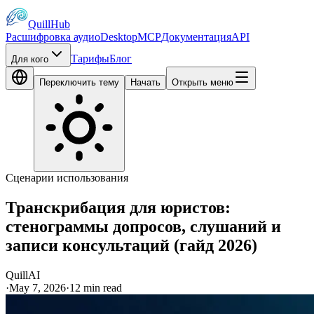
QuillHub
Расшифровка аудио
Desktop
MCP
Документация
API
Тарифы
Блог
Для кого
Переключить тему
Начать
Открыть меню
Сценарии использования
Транскрибация для юристов:
стенограммы допросов, слушаний и
записи консультаций (гайд 2026)
QuillAI
·
May 7, 2026
·
12
min read