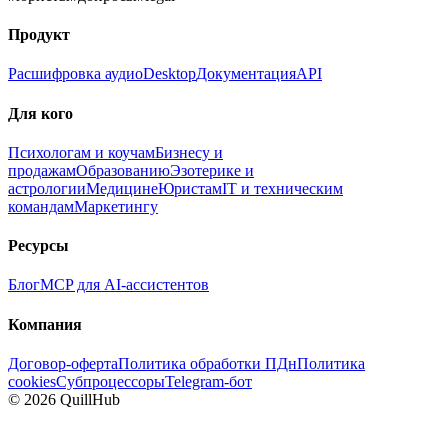
Продукт
Расшифровка аудио
Desktop
Документация
API
Для кого
Психологам и коучам
Бизнесу и
продажам
Образованию
Эзотерике и
астрологии
Медицине
Юристам
IT и техническим
командам
Маркетингу
Ресурсы
Блог
MCP для AI-ассистентов
Компания
Договор-оферта
Политика обработки ПДн
Политика
cookies
Субпроцессоры
Telegram-бот
©
2026
QuillHub