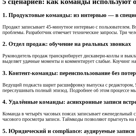
5 сценариев: как команды используют
1. Продуктовые команды: из интервью — в спец
Продакт записывает 45-минутное интервью с пользователем. В
проблемы. Разработчик отмечает технические запросы. Три че
2. Отдел продаж: обучение на реальных звонках
Руководитель продаж транскрибирует дискавери-коллы и выкла
выделяет удачные моменты и комментирует слабые. Коучинг на 
3. Контент-команды: переиспользование без поте
Ведущий подкаста шарит расшифровку выпуска с редактором,
переслушивать полный эпизод. Подробнее об этом процессе м
4. Удалённые команды: асинхронные записи встр
Команда в четырёх часовых поясах записывает еженедельный си
часового просмотра записи. Таймкоды позволяют прыгнуть на
5. Юридический и compliance: аудируемые записи