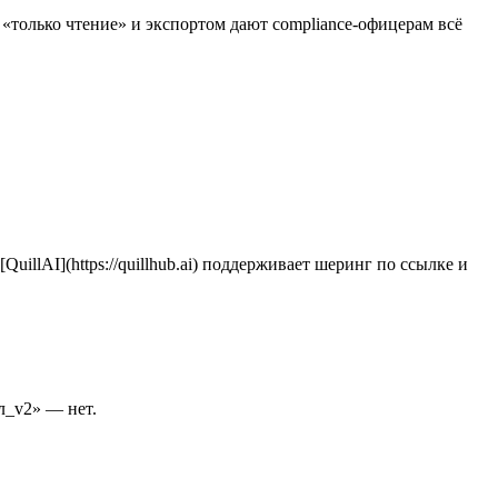
только чтение» и экспортом дают compliance-офицерам всё
illAI](https://quillhub.ai) поддерживает шеринг по ссылке и
л_v2» — нет.