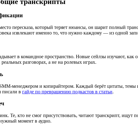
 общие транскрипты
ификации
место пересказа, который теряет нюансы, он шарит полный тран
ловека извлекают именно то, что нужно каждому — из одной зап
дывает в командное пространство. Новые сейлзы изучают, как 
реальных разговорах, а не на ролевых играх.
рь
 SMM-менеджером и копирайтером. Каждый берёт цитаты, темы 
ы писали в
гайде по превращению подкастов в статьи
.
еч
нк. Те, кто не смог присутствовать, читают транскрипт, ищут 
 нужный момент в аудио.