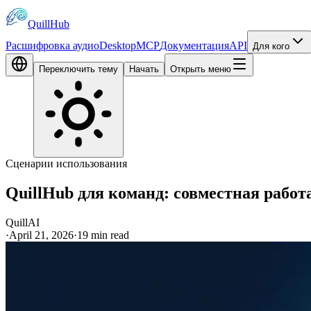
QuillHub
Расшифровка аудио
Desktop
MCP
Документация
API
Для кого
Переключить тему
Начать
Открыть меню
Сценарии использования
QuillHub для команд: совместная работ
QuillAI
·
April 21, 2026
·
19
min read