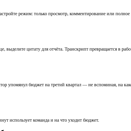
астройте режим: только просмотр, комментирование или полное
аце, выделите цитату для отчёта. Транскрипт превращается в раб
тор упомянул бюджет на третий квартал — не вспоминая, на како
инут использует команда и на что уходит бюджет.