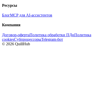
Ресурсы
Блог
MCP для AI-ассистентов
Компания
Договор-оферта
Политика обработки ПДн
Политика
cookies
Субпроцессоры
Telegram-бот
©
2026
QuillHub