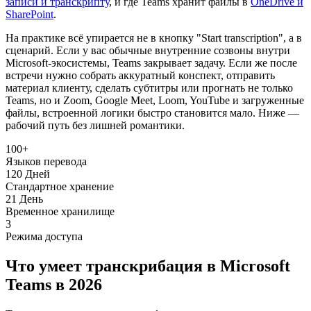
записи и транскрипту
, и где Teams хранит файлы в
OneDrive и
SharePoint
.
На практике всё упирается не в кнопку "Start transcription", а в
сценарий. Если у вас обычные внутренние созвоны внутри
Microsoft-экосистемы, Teams закрывает задачу. Если же после
встречи нужно собрать аккуратный конспект, отправить
материал клиенту, сделать субтитры или прогнать не только
Teams, но и Zoom, Google Meet, Loom, YouTube и загруженные
файлы, встроенной логики быстро становится мало. Ниже —
рабочий путь без лишней романтики.
100+
Языков перевода
120 Дней
Стандартное хранение
21 День
Временное хранилище
3
Режима доступа
Что умеет транскрибация в Microsoft
Teams в 2026