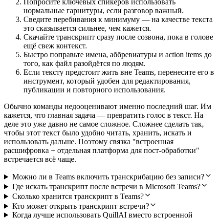
Попросите ключевых спикеров использовать
нормальные гарнитуры, если разговор важный.
Сведите перебивания к минимуму — на качестве текста
это сказывается сильнее, чем кажется.
Скачайте транскрипт сразу после созвона, пока в голове
ещё свеж контекст.
Быстро поправьте имена, аббревиатуры и action items до
того, как файл разойдётся по людям.
Если тексту предстоит жить вне Teams, перенесите его в
инструмент, который удобен для редактирования,
публикации и повторного использования.
Обычно команды недооценивают именно последний шаг. Им
кажется, что главная задача — превратить голос в текст. На
деле это уже давно не самое сложное. Сложнее сделать так,
чтобы этот текст было удобно читать, хранить, искать и
использовать дальше. Поэтому связка "встроенная
расшифровка + отдельная платформа для пост-обработки"
встречается всё чаще.
Можно ли в Teams включить транскрибацию без записи?
Где искать транскрипт после встречи в Microsoft Teams?
Сколько хранится транскрипт в Teams?
Кто может открыть транскрипт встречи?
Когда лучше использовать QuillAI вместо встроенной