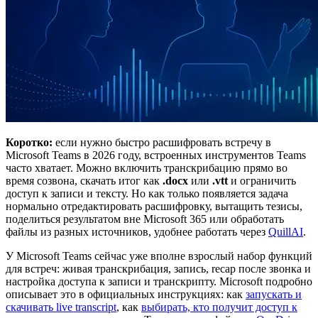
Коротко:
если нужно быстро расшифровать встречу в
Microsoft Teams в 2026 году, встроенных инструментов Teams
часто хватает. Можно включить транскрибацию прямо во
время созвона, скачать итог как
.docx
или
.vtt
и ограничить
доступ к записи и тексту. Но как только появляется задача
нормально отредактировать расшифровку, вытащить тезисы,
поделиться результатом вне Microsoft 365 или обработать
файлы из разных источников, удобнее работать через
QuillAI
.
У Microsoft Teams сейчас уже вполне взрослый набор функций
для встреч: живая транскрибация, запись, recap после звонка и
настройка доступа к записи и транскрипту. Microsoft подробно
описывает это в официальных инструкциях: как
запускать и
скачивать live transcript
, как
выбирать, кто получит доступ к