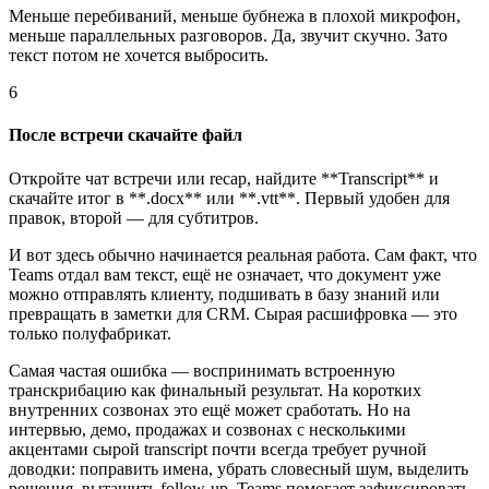
Меньше перебиваний, меньше бубнежа в плохой микрофон,
меньше параллельных разговоров. Да, звучит скучно. Зато
текст потом не хочется выбросить.
6
После встречи скачайте файл
Откройте чат встречи или recap, найдите **Transcript** и
скачайте итог в **.docx** или **.vtt**. Первый удобен для
правок, второй — для субтитров.
И вот здесь обычно начинается реальная работа. Сам факт, что
Teams отдал вам текст, ещё не означает, что документ уже
можно отправлять клиенту, подшивать в базу знаний или
превращать в заметки для CRM. Сырая расшифровка — это
только полуфабрикат.
Самая частая ошибка — воспринимать встроенную
транскрибацию как финальный результат. На коротких
внутренних созвонах это ещё может сработать. Но на
интервью, демо, продажах и созвонах с несколькими
акцентами сырой transcript почти всегда требует ручной
доводки: поправить имена, убрать словесный шум, выделить
решения, вытащить follow-up. Teams помогает зафиксировать