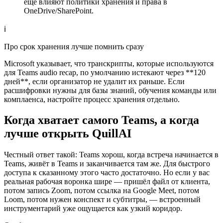
ещё влияют политики хранения и права в
OneDrive/SharePoint.
ℹ️
Про срок хранения лучше помнить сразу
Microsoft указывает, что транскрипты, которые используются
для Teams audio recap, по умолчанию истекают через **120
дней**, если организатор не удалит их раньше. Если
расшифровки нужны для базы знаний, обучения команды или
комплаенса, настройте процесс хранения отдельно.
Когда хватает самого Teams, а когда
лучше открыть QuillAI
Честный ответ такой: Teams хорош, когда встреча начинается в
Teams, живёт в Teams и заканчивается там же. Для быстрого
доступа к сказанному этого часто достаточно. Но если у вас
реальная рабочая воронка шире — пришёл файл от клиента,
потом запись Zoom, потом ссылка на Google Meet, потом
Loom, потом нужен конспект и субтитры, — встроенный
инструментарий уже ощущается как узкий коридор.