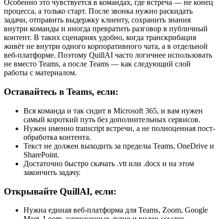
Особенно это чувствуется в командах, где встреча — не конец
процесса, а только старт. После звонка нужно раскидать
задачи, отправить выдержку клиенту, сохранить знания
внутри команды и иногда превратить разговор в публичный
контент. В таких сценариях удобно, когда транскрибация
живёт не внутри одного корпоративного чата, а в отдельной
веб-платформе. Поэтому QuillAI часто логичнее использовать
не вместо Teams, а после Teams — как следующий слой
работы с материалом.
Оставайтесь в Teams, если:
Вся команда и так сидит в Microsoft 365, и вам нужен
самый короткий путь без дополнительных сервисов.
Нужен именно transcript встречи, а не полноценная пост-
обработка контента.
Текст не должен выходить за пределы Teams, OneDrive и
SharePoint.
Достаточно быстро скачать .vtt или .docx и на этом
закончить задачу.
Открывайте QuillAI, если:
Нужна единая веб-платформа для Teams, Zoom, Google
Meet, Loom, загруженных аудио и видео-ссылок.