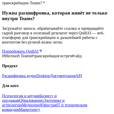
транскрибации Teams?
Нужна расшифровка, которая живёт не только
внутри Teams?
Загружайте записи, обрабатывайте ссылки и превращайте
сырой разговор в полезный результат через QuillAI — веб-
платформу для транскрибации и дальнейшей работы с
контентом без ручной возни легко.
Попробовать QuillAI
#
Microsoft Teams
#
транскрибация встреч
#
гайд
Продукт
Расшифровка аудио
Desktop
Документация
API
Для кого
Психологам и коучам
Бизнесу и
продажам
Образованию
Эзотерике и
астрологии
Медицине
Юристам
IT и техническим
командам
Маркетингу