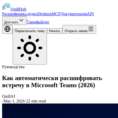
QuillHub
Расшифровка аудио
Desktop
MCP
Документация
API
Тарифы
Блог
Для кого
Переключить тему
Начать
Открыть меню
Руководства
Как автоматически расшифровать
встречу в Microsoft Teams (2026)
QuillAI
·
May 1, 2026
·
22
min read