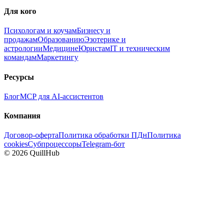
Для кого
Психологам и коучам
Бизнесу и
продажам
Образованию
Эзотерике и
астрологии
Медицине
Юристам
IT и техническим
командам
Маркетингу
Ресурсы
Блог
MCP для AI-ассистентов
Компания
Договор-оферта
Политика обработки ПДн
Политика
cookies
Субпроцессоры
Telegram-бот
©
2026
QuillHub