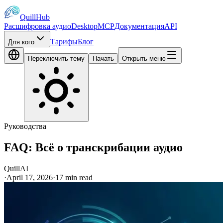
QuillHub
Расшифровка аудио
Desktop
MCP
Документация
API
Тарифы
Блог
Для кого
Переключить тему
Начать
Открыть меню
Руководства
FAQ: Всё о транскрибации аудио
QuillAI
·
April 17, 2026
·
17
min read